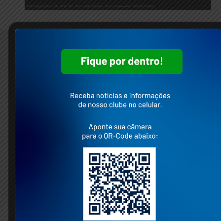
Mapa do Site
Home
O Clube
Cursos
Secretaria
Restaurantes
Fale Conosco
Mídias Sociais