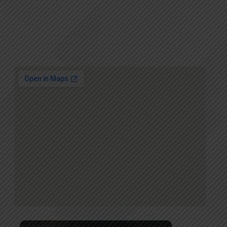
Endereço
Av. Guilherme Fongaro, 351 - Parque Ipe
São Paulo/SP - CEP: 05571-015