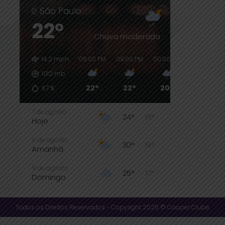
São Paulo
22°
Chuva moderada
14.2 mph
06:00 PM
09:00 PM
00:00 AM
03:00 AM
1012
mb
22°
22°
20°
20°
67
%
7 de agosto
24°
19°
Hoje
8 de agosto
30°
19°
Amanhã
9 de agosto
25°
17°
Domingo
10 de agosto
17°
13°
Segunda-Feira
Todos os Direitos Reservados - Copyright 2025 © Cooper Clube
11 de agosto