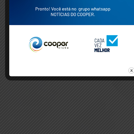
Informações
Associe-se
Comunicados
Regulamentos
Higiene e Saúde
Empresas Parceiras
Programação Anual
Telefone
(11) 3782-1227