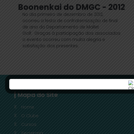
Boonenkai do DMGC - 2012
No dia primeiro de dezembro de 2012,
ocorreu a festa de confraternização de final
de ano do Departamento de Mallet
Golf.
Graças à participação dos associados
o evento ocorreu com muita alegria e
satisfação dos presentes.
Mapa do Site
Home
O Clube
Cursos
Secretaria