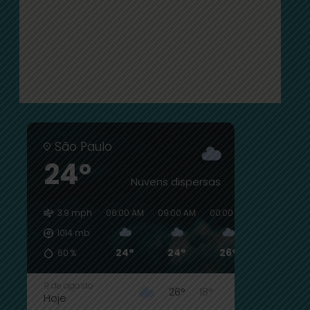
São Paulo
24°
Nuvens dispersas
3.9 mph
06:00 AM
09:00 AM
00:00 PM
03:00 PM
1014
mb
24°
24°
26°
24°
60
%
9 de agosto
26°
18°
Hoje