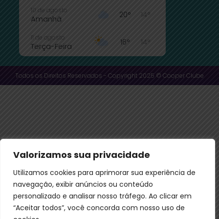
10 de agosto
20°
14°
Amanhã
11 de agosto
16°
14°
Terça-Feira
12 de agosto
24°
15°
Quarta-Feira
Todos os Direitos Reservados - Copyright 2025 © Cooper Clube
13 de agosto
32°
17°
Quinta-Feira
14 de agosto
30°
20°
Sexta-Feira
15 de agosto
27°
18°
Valorizamos sua privacidade
Sábado
Utilizamos cookies para aprimorar sua experiência de
navegação, exibir anúncios ou conteúdo
personalizado e analisar nosso tráfego. Ao clicar em
“Aceitar todos”, você concorda com nosso uso de