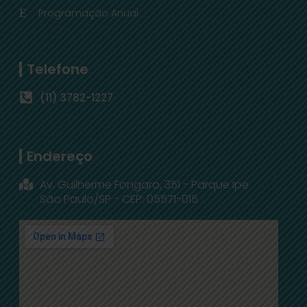
Programação Anual
Telefone
(11) 3782-1227
Endereço
Av. Guilherme Fongaro, 351 - Parque Ipe
São Paulo/SP - CEP: 05571-015