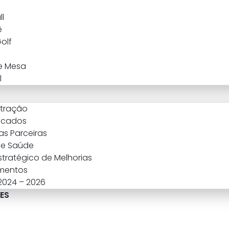
l
ê
Golf
e Mesa
l
stração
icados
s Parceiras
 e Saúde
stratégico de Melhorias
mentos
 2024 – 2026
ES