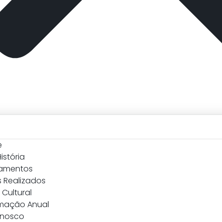
e
istória
amentos
 Realizados
Cultural
mação Anual
onosco