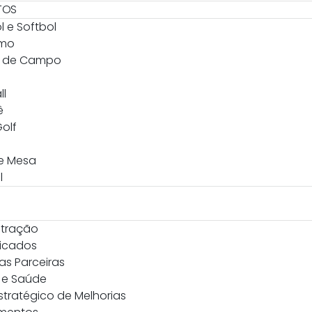
TOS
l e Softbol
smo
l de Campo
ll
ê
Golf
de Mesa
l
stração
icados
as Parceiras
 e Saúde
stratégico de Melhorias