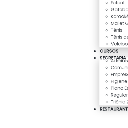
Futsal
Gatebal
Karaok
Mallet 
Tênis
Tênis d
Voleibo
CURSOS
SECRETARIA
Admini
Comun
Empresa
Higiene
Plano E
Regula
Triênio
RESTAURANT