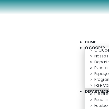
HOME
O COOPER
O Club
Nossa H
Depart
Eventos
Espaço 
Progra
Fale C
DEPARTAME
Beisebo
Escoti
Futebo