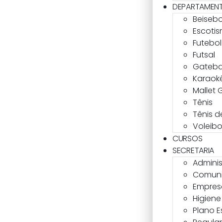
DEPARTAMEN
Beisebo
Escoti
Futebo
Futsal
Gateba
Karaok
Mallet 
Tênis
Tênis 
Voleibo
CURSOS
SECRETARIA
Admini
Comun
Empres
Higiene
Plano E