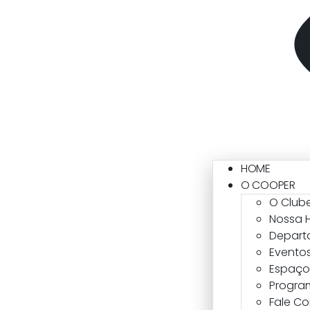
HOME
O COOPER
O Club
Nossa H
Depart
Eventos
Espaço 
Progra
Fale C