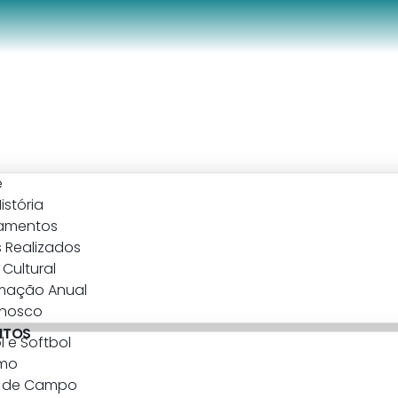
e
istória
amentos
 Realizados
Cultural
mação Anual
onosco
NTOS
l e Softbol
smo
l de Campo