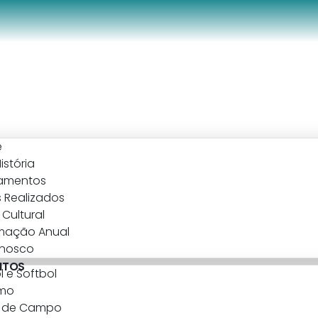
e
istória
amentos
 Realizados
Cultural
mação Anual
onosco
NTOS
l e Softbol
smo
l de Campo