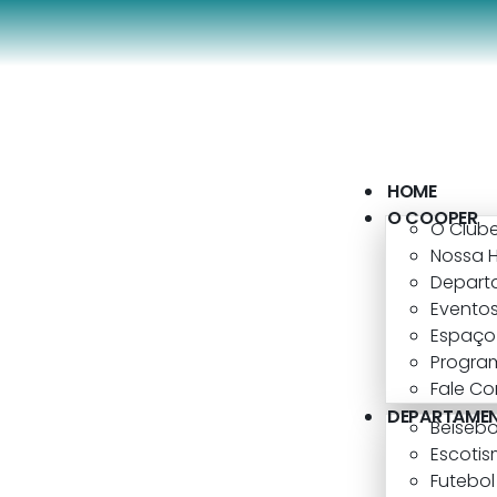
HOME
O COOPER
O Club
Nossa H
Depart
Eventos
Espaço 
Progra
Fale C
DEPARTAME
Beisebo
Escoti
Futebo