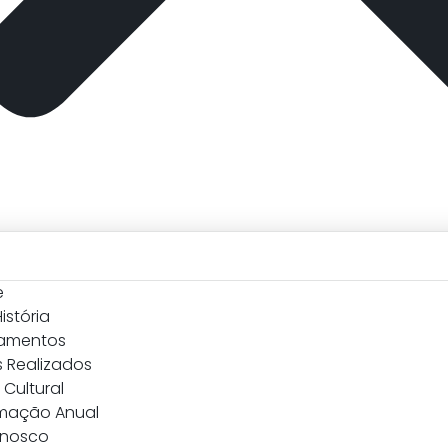
e
istória
amentos
 Realizados
Cultural
mação Anual
onosco