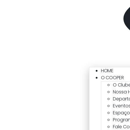
HOME
O COOPER
O Club
Nossa H
Depart
Eventos
Espaço 
Progra
Fale C