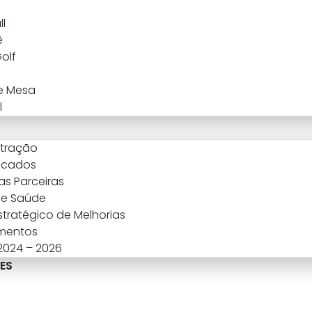
l
ê
Golf
e Mesa
l
stração
icados
s Parceiras
 e Saúde
stratégico de Melhorias
mentos
 2024 – 2026
ES