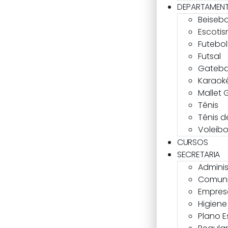
DEPARTAMEN
Beisebo
Escoti
Futebo
Futsal
Gateba
Karaok
Mallet 
Tênis
Tênis 
Voleibo
CURSOS
SECRETARIA
Admini
Comun
Empres
Higiene
Plano E