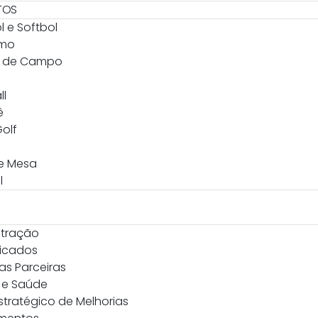
TOS
l e Softbol
smo
l de Campo
ll
ê
Golf
de Mesa
l
stração
icados
as Parceiras
 e Saúde
stratégico de Melhorias