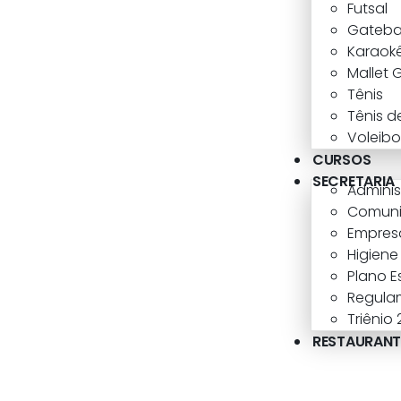
Futsal
Gatebal
Karaok
Mallet 
Tênis
Tênis d
Voleibo
CURSOS
SECRETARIA
Admini
Comun
Empresa
Higiene
Plano E
Regula
Triênio
RESTAURANT